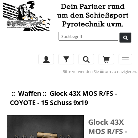
Toggl
navig
Bitte verwenden Sie
um zu navigieren.
::
Waffen
:: Glock 43X MOS R/FS -
COYOTE - 15 Schuss 9x19
Glock 43X
MOS R/FS -