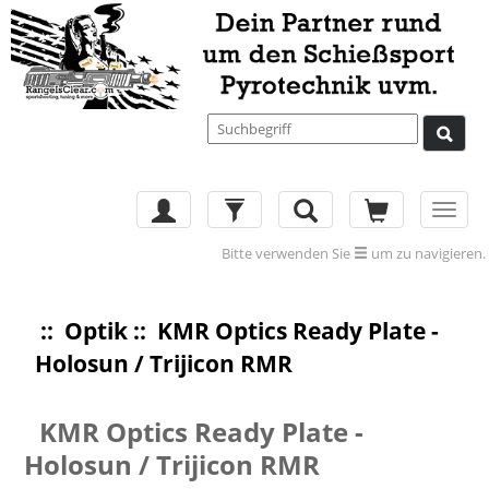
Toggl
navig
Bitte verwenden Sie
um zu navigieren.
::
Optik
:: KMR Optics Ready Plate -
Holosun / Trijicon RMR
KMR Optics Ready Plate -
Holosun / Trijicon RMR