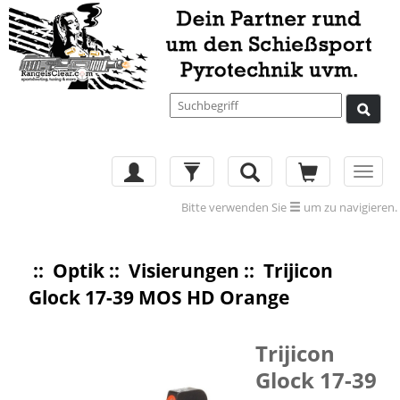
Toggl
navig
Bitte verwenden Sie
um zu navigieren.
::
Optik
::
Visierungen
:: Trijicon
Glock 17-39 MOS HD Orange
Trijicon
Glock 17-39