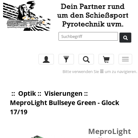
Toggl
navig
Bitte verwenden Sie
um zu navigieren.
::
Optik
::
Visierungen
::
MeproLight Bullseye Green - Glock
17/19
MeproLight