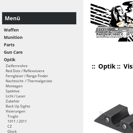
Menü
Waffen
Munition
Parts
Gun Care
Optik
::
Optik
::
Vi
Zielfernrohre
Red Dots / Reflexvisiere
Ferngläser / Range Finder
Nachtsicht- / Thermalgeräte
Montagen
Spektive
Licht / Laser
Zubehör
Back Up Sights
Visierungen
Truglo
1911 / 2011
CZ
Glock