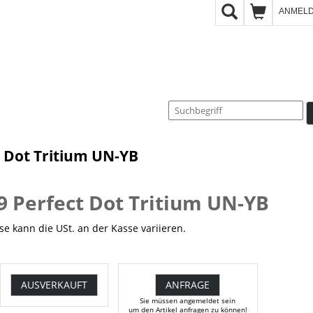
ANMEL
t Dot Tritium UN-YB
19 Perfect Dot Tritium UN-YB
e kann die USt. an der Kasse variieren.
AUSVERKAUFT
ANFRAGE
Sie müssen angemeldet sein
um den Artikel anfragen zu können!