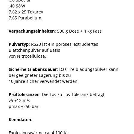
.40 S&W
7.62 x 25 Tokarev
7.65 Parabellum
Verpackungseinheiten
: 500 g Dose + 4 kg Fass
Pulvertyp
: RS20 ist ein poröses, extrudiertes
Blättchenpulver auf Basis
von Nitrocellulose.
Sicherheitslebensdauer
: Das Treibladungspulver kann
bei geeigneter Lagerung bis zu
10 Jahre sicher verwendet werden.
Prüftoleranzen
: Die Los zu Los Toleranz beträgt:
v5 ±12 m/s
pmax ±250 bar
Kenndaten
:
Explosionswärme ca. 4.100 J/g