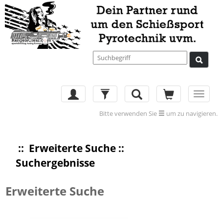
Toggl
navig
Bitte verwenden Sie
um zu navigieren.
::
Erweiterte Suche
::
Suchergebnisse
Erweiterte Suche