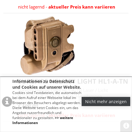
nicht lagernd -
aktueller Preis kann variieren
SUREFIRE HELMET LIGHT HL1-A-TN
Informationen zu Datenschutz
und Cookies auf unserer Website.
Surefire Helmet Light HL1-A-TN Laser / Licht
Cookies sind Textdateien, die automatisch
Flashlights & more Zubehör Helmlampen
bei dem Aufruf einer Webseite lokal im
Nicht mehr anzeigen
Browser des Besuchers abgelegt werden.
€ 199,00
Diese Website setzt Cookies ein, um das
Angebot nutzerfreundlich und
nicht lagernd -
aktueller Preis kann variieren
funktionaler zu gestalten.
>> weitere
Informationen