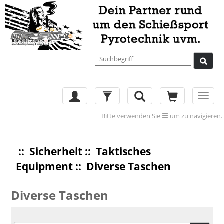
Toggl
navig
Bitte verwenden Sie
um zu navigieren.
::
Sicherheit
::
Taktisches
Equipment
:: Diverse Taschen
Diverse Taschen