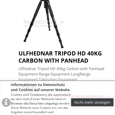
ULFHEDNAR TRIPOD HD 40KG
CARBON WITH PANHEAD
Ulfhednar Tripod HD 40kg Carbon with Panhead
Equipment Range Equipment LongRange
Equipment Taktisches Equipment
Informationen zu Datenschutz
€ 689,90
und Cookies auf unserer Website.
Cookies sind Textdateien, die automatisch
nicht lagernd -
aktueller Preis kann variieren
bei dem Aufruf einer Webseite lokal im
Nicht mehr anzeigen
Browser des Besuchers abgelegt werden.
Zeige
1
bis
26
(von
26
Artikeln)
Diese Website setzt Cookies ein, um das
Angebot nutzerfreundlich und