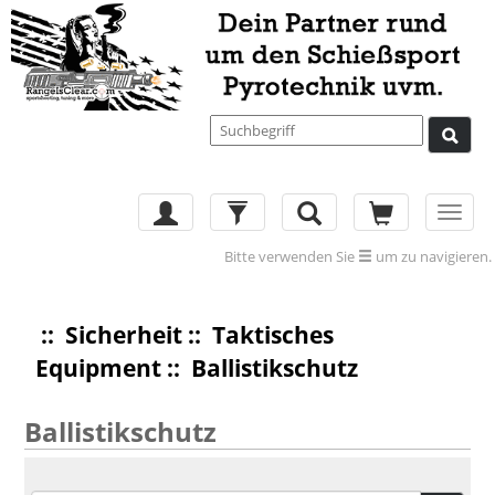
Toggl
navig
Bitte verwenden Sie
um zu navigieren.
::
Sicherheit
::
Taktisches
Equipment
:: Ballistikschutz
Ballistikschutz