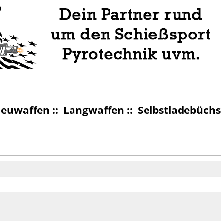
euwaffen
::
Langwaffen
::
Selbstladebüch