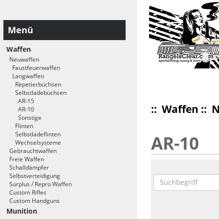
Menü
Waffen
Neuwaffen
Faustfeuerwaffen
Langwaffen
Repetierbüchsen
Selbstladebüchsen
AR-15
::
Waffen
::
N
AR-10
Sonstige
Flinten
Selbstladeflinten
AR-10
Wechselsysteme
Gebrauchtwaffen
Freie Waffen
Schalldämpfer
Selbstverteidigung
Surplus / Repro Waffen
Custom Rifles
Custom Handguns
Munition