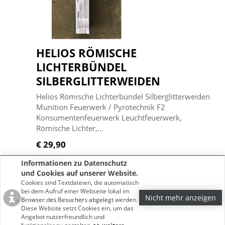
HELIOS RÖMISCHE
LICHTERBÜNDEL
SILBERGLITTERWEIDEN
Helios Römische Lichterbündel Silberglitterweiden
Munition Feuerwerk / Pyrotechnik F2
Konsumentenfeuerwerk Leuchtfeuerwerk,
Römische Lichter,...
€ 29,90
lagernd
Informationen zu Datenschutz
und Cookies auf unserer Website.
Verfügbar: 3 STK
Cookies sind Textdateien, die automatisch
bei dem Aufruf einer Webseite lokal im
Nicht mehr anzeigen
Browser des Besuchers abgelegt werden.
Zeige
1
bis
13
(von
13
Artikeln)
Diese Website setzt Cookies ein, um das
Angebot nutzerfreundlich und