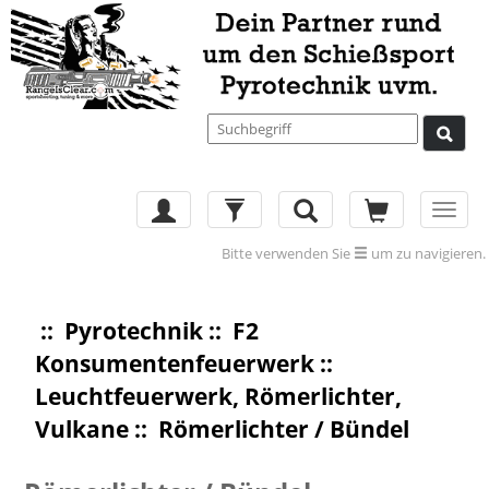
Toggl
navig
Bitte verwenden Sie
um zu navigieren.
::
Pyrotechnik
::
F2
Konsumentenfeuerwerk
::
Leuchtfeuerwerk, Römerlichter,
Vulkane
:: Römerlichter / Bündel