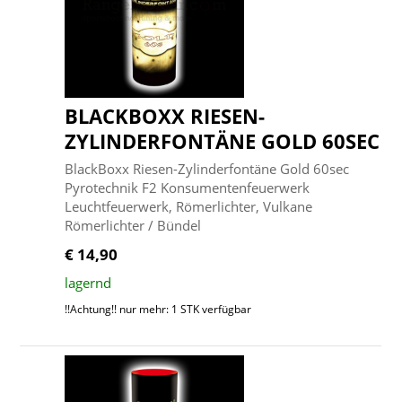
BLACKBOXX RIESEN-
ZYLINDERFONTÄNE GOLD 60SEC
BlackBoxx Riesen-Zylinderfontäne Gold 60sec
Pyrotechnik F2 Konsumentenfeuerwerk
Leuchtfeuerwerk, Römerlichter, Vulkane
Römerlichter / Bündel
€ 14,90
lagernd
!!Achtung!! nur mehr: 1 STK verfügbar