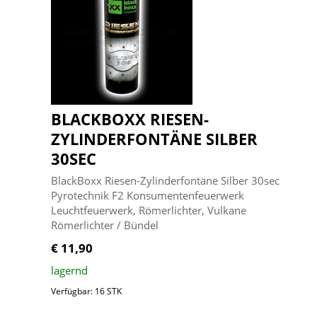
BLACKBOXX RIESEN-
ZYLINDERFONTÄNE SILBER
30SEC
BlackBoxx Riesen-Zylinderfontäne Silber 30sec
Pyrotechnik F2 Konsumentenfeuerwerk
Leuchtfeuerwerk, Römerlichter, Vulkane
Römerlichter / Bündel
€ 11,90
lagernd
Verfügbar: 16 STK