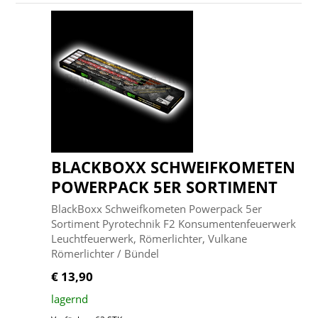
BLACKBOXX SCHWEIFKOMETEN
POWERPACK 5ER SORTIMENT
BlackBoxx Schweifkometen Powerpack 5er
Sortiment Pyrotechnik F2 Konsumentenfeuerwerk
Leuchtfeuerwerk, Römerlichter, Vulkane
Römerlichter / Bündel
€ 13,90
lagernd