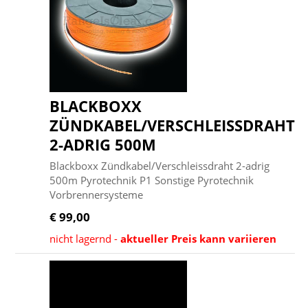
BLACKBOXX
ZÜNDKABEL/VERSCHLEISSDRAHT
2-ADRIG 500M
Blackboxx Zündkabel/Verschleissdraht 2-adrig
500m Pyrotechnik P1 Sonstige Pyrotechnik
Vorbrennersysteme
€ 99,00
nicht lagernd -
aktueller Preis kann variieren