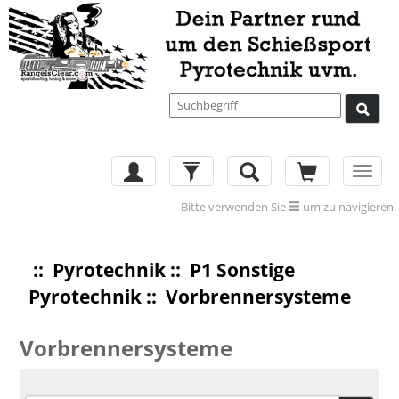
Toggl
navig
Bitte verwenden Sie
um zu navigieren.
::
Pyrotechnik
::
P1 Sonstige
Pyrotechnik
:: Vorbrennersysteme
Vorbrennersysteme