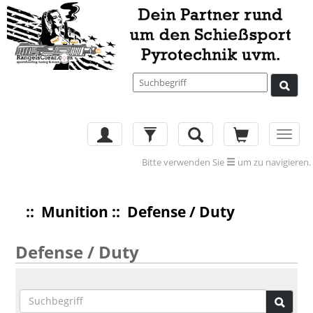
Toggl
navig
Bitte verwenden Sie
um zu navigieren.
::
Munition
:: Defense / Duty
Defense / Duty