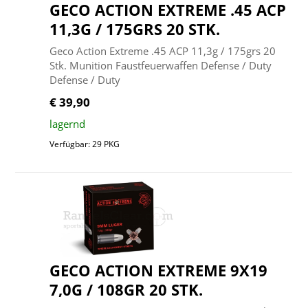
GECO ACTION EXTREME .45 ACP
11,3G / 175GRS 20 STK.
Geco Action Extreme .45 ACP 11,3g / 175grs 20
Stk. Munition Faustfeuerwaffen Defense / Duty
Defense / Duty
€ 39,90
lagernd
Verfügbar: 29 PKG
GECO ACTION EXTREME 9X19
7,0G / 108GR 20 STK.