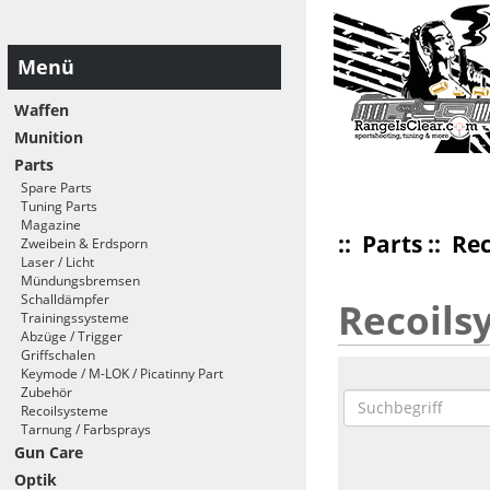
Menü
Waffen
Munition
Parts
Spare Parts
Tuning Parts
Magazine
::
Parts
:: Re
Zweibein & Erdsporn
Laser / Licht
Mündungsbremsen
Schalldämpfer
Recoils
Trainingssysteme
Abzüge / Trigger
Griffschalen
Keymode / M-LOK / Picatinny Part
Zubehör
Recoilsysteme
Tarnung / Farbsprays
Gun Care
Optik