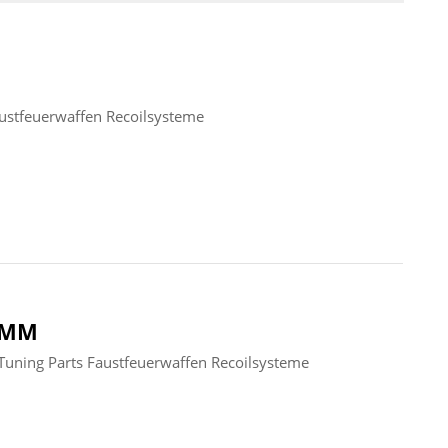
ustfeuerwaffen Recoilsysteme
 9MM
uning Parts Faustfeuerwaffen Recoilsysteme