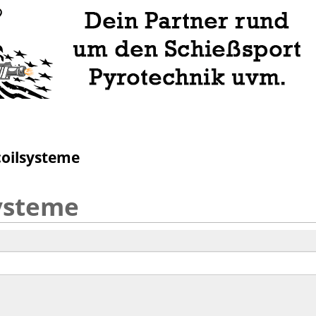
coilsysteme
ysteme