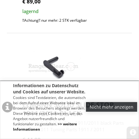
€ 89,00
lagernd
!!Achtung!! nur mehr: 2 STK verfügbar
Informationen zu Datenschutz
und Cookies auf unserer Website.
Cookies sind Textdateien, die automatisch
EEMANN SOLID SLIDE STOP
bei dem Aufruf einer Webseite lokal im
Nicht mehr anzeigen
Browser des Besuchers abgelegt werden.
1911/2011 BLACK
Diese Website setzt Cookies ein, um das
Angebot nutzerfreundlich und
Eemann Solid Slide Stop 1911/2011 black Parts
funktionaler zu gestalten.
>> weitere
1911 / 2011 Tuning Parts 1911 / 2011
Informationen