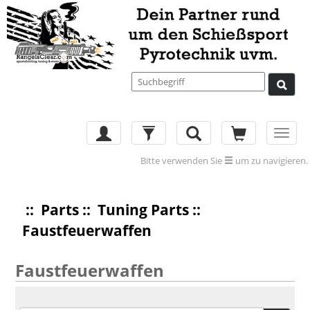
Toggl
navig
Bitte verwenden Sie
um zu navigieren.
::
Parts
::
Tuning Parts
::
Faustfeuerwaffen
Faustfeuerwaffen