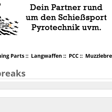
ing Parts
::
Langwaffen
::
PCC
:: Muzzlebr
breaks