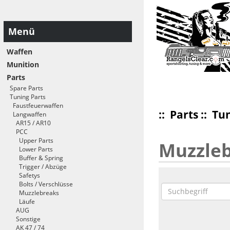
Menü
Waffen
Munition
Parts
Spare Parts
Tuning Parts
Faustfeuerwaffen
::
Parts
::
Tun
Langwaffen
AR15 / AR10
PCC
Upper Parts
Muzzle
Lower Parts
Buffer & Spring
Trigger / Abzüge
Safetys
Bolts / Verschlüsse
Muzzlebreaks
Läufe
AUG
Sonstige
AK 47 / 74