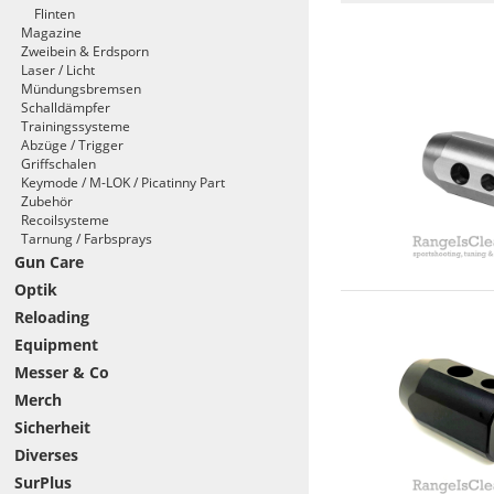
Flinten
Magazine
Zweibein & Erdsporn
Laser / Licht
Mündungsbremsen
Schalldämpfer
Trainingssysteme
Abzüge / Trigger
Griffschalen
Keymode / M-LOK / Picatinny Part
Zubehör
Recoilsysteme
Tarnung / Farbsprays
Gun Care
Optik
Reloading
Equipment
Messer & Co
Merch
Sicherheit
Diverses
SurPlus