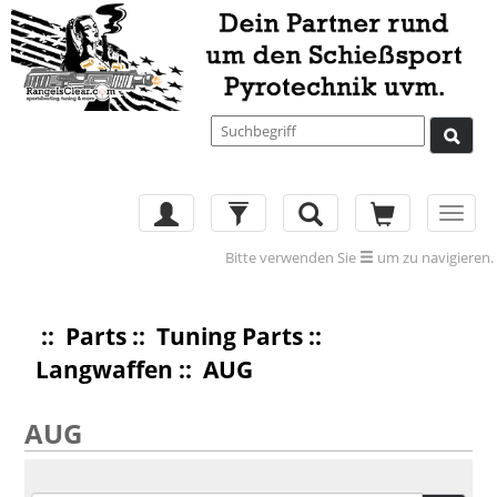
Toggl
navig
Bitte verwenden Sie
um zu navigieren.
::
Parts
::
Tuning Parts
::
Langwaffen
:: AUG
AUG