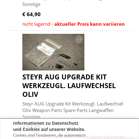
Sonstige
€ 64,90
nicht lagernd -
aktueller Preis kann variieren
STEYR AUG UPGRADE KIT
WERKZEUGL. LAUFWECHSEL
OLIV
Steyr AUG Upgrade Kit Werkzeugl. Laufwechsel
Oliv Weapon Parts Spare Parts Langwaffen
Sonstige
Informationen zu Datenschutz
€ 64,90
und Cookies auf unserer Website.
Cookies sind Textdateien, die automatisch
nicht lagernd -
aktueller Preis kann variieren