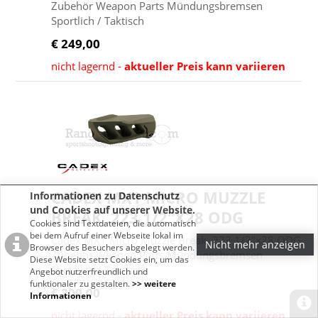
Zubehör Weapon Parts Mündungsbremsen
Sportlich / Taktisch
€ 249,00
nicht lagernd -
aktueller Preis kann variieren
CADEX MX1 MICRO MUZZLE
Informationen zu Datenschutz
und Cookies auf unserer Website.
BREAK .223 1/2"X28 ODG
Cookies sind Textdateien, die automatisch
bei dem Aufruf einer Webseite lokal im
Cadex MX1 Micro Muzzle Break .223 1/2"x28 ODG
Nicht mehr anzeigen
Browser des Besuchers abgelegt werden.
Zubehör Weapon Parts Mündungsbremsen
Diese Website setzt Cookies ein, um das
Sportlich / Taktisch
Angebot nutzerfreundlich und
funktionaler zu gestalten.
>> weitere
€ 209,00
Informationen
nicht lagernd -
aktueller Preis kann variieren