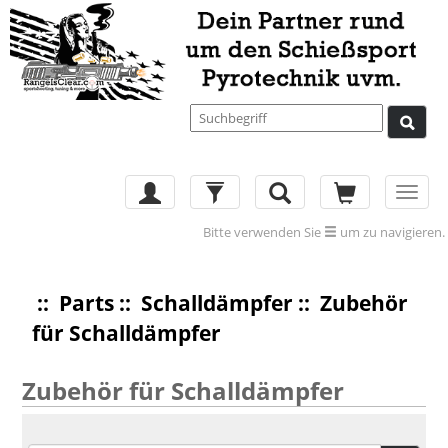
Toggl
navig
Bitte verwenden Sie
um zu navigieren.
::
Parts
::
Schalldämpfer
:: Zubehör
für Schalldämpfer
Zubehör für Schalldämpfer