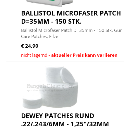
BALLISTOL MICROFASER PATCH
D=35MM - 150 STK.
Ballistol Microfaser Patch D=35mm - 150 Stk. Gun
Care Patches, Filze
€ 24,90
nicht lagernd -
aktueller Preis kann variieren
DEWEY PATCHES RUND
.22/.243/6MM - 1,25"/32MM