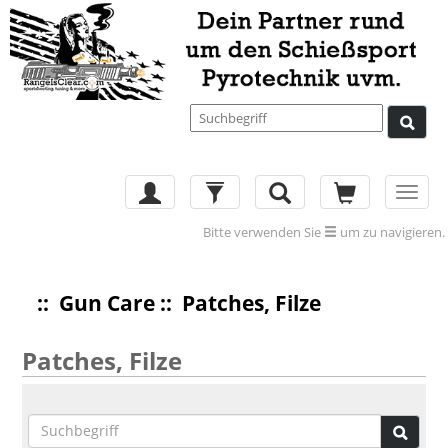
Toggl
navig
Bitte verwenden Sie
um zu navigieren.
::
Gun Care
:: Patches, Filze
Patches, Filze