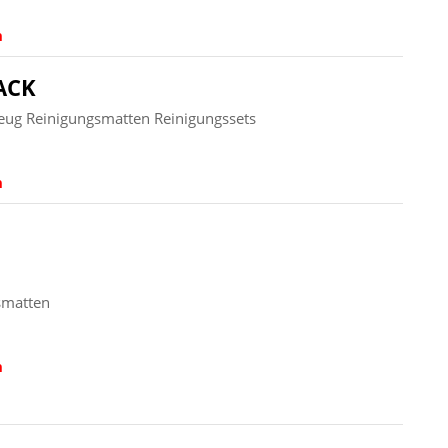
n
ACK
eug Reinigungsmatten Reinigungssets
n
smatten
n