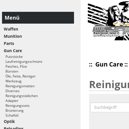
Menü
Waffen
Munition
Parts
Gun Care
Putzstöcke
Laufreinigungsschnüre
::
Gun Care
:
Patches, Filze
Bürsten
Öle, Fette, Reiniger
Reinig
Werkzeug
Reinigungsmatten
Diverses
Reinigungsstäbchen
Adapter
Reinigungssets
Brünierung
Schaftöl
Optik
Reloading