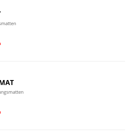
T
smatten
n
 MAT
ungsmatten
n