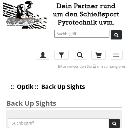
Toggl
navig
Bitte verwenden Sie
um zu navigieren.
::
Optik
:: Back Up Sights
Back Up Sights