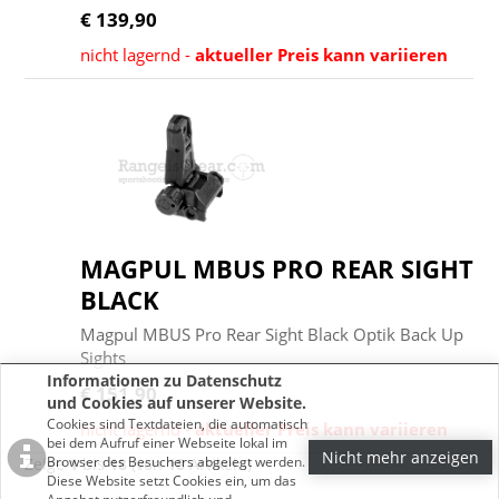
€ 139,90
nicht lagernd -
aktueller Preis kann variieren
MAGPUL MBUS PRO REAR SIGHT
BLACK
Magpul MBUS Pro Rear Sight Black Optik Back Up
Sights
Informationen zu Datenschutz
€ 151,90
und Cookies auf unserer Website.
Cookies sind Textdateien, die automatisch
nicht lagernd -
aktueller Preis kann variieren
bei dem Aufruf einer Webseite lokal im
Nicht mehr anzeigen
Browser des Besuchers abgelegt werden.
Zeige
1
bis
18
(von
18
Artikeln)
Diese Website setzt Cookies ein, um das