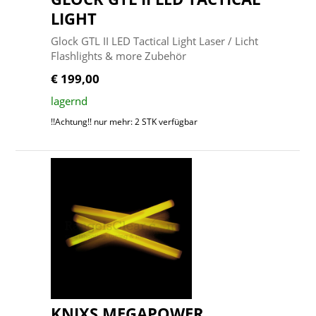
LIGHT
Glock GTL II LED Tactical Light Laser / Licht
Flashlights & more Zubehör
€ 199,00
lagernd
!!Achtung!! nur mehr: 2 STK verfügbar
KNIXS MEGAPOWER