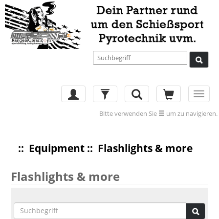
Toggl
navig
Bitte verwenden Sie
um zu navigieren.
::
Equipment
:: Flashlights & more
Flashlights & more