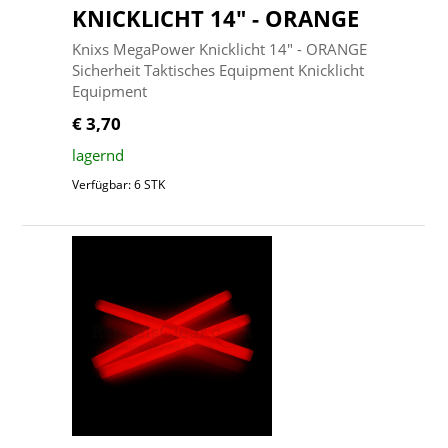
KNICKLICHT 14" - ORANGE
Knixs MegaPower Knicklicht 14" - ORANGE
Sicherheit Taktisches Equipment Knicklicht
Equipment
€ 3,70
lagernd
Verfügbar: 6 STK