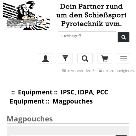
Toggl
navig
Bitte verwenden Sie
um zu navigieren.
::
Equipment
::
IPSC, IDPA, PCC
Equipment
:: Magpouches
Magpouches