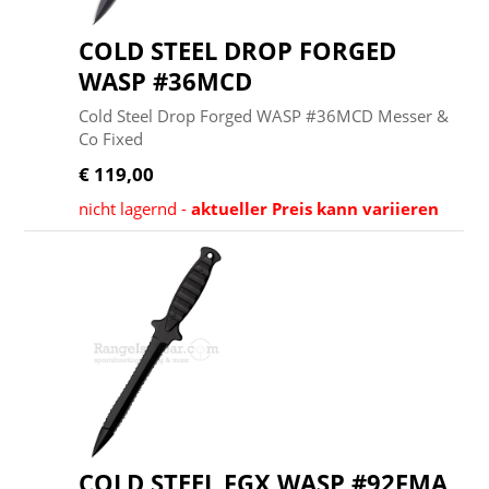
COLD STEEL DROP FORGED
WASP #36MCD
Cold Steel Drop Forged WASP #36MCD Messer &
Co Fixed
€ 119,00
nicht lagernd -
aktueller Preis kann variieren
COLD STEEL FGX WASP #92FMA