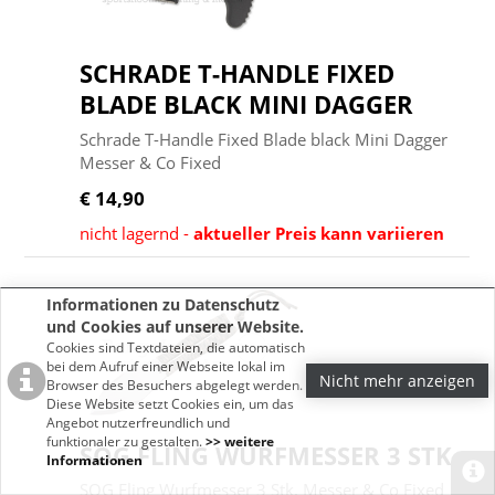
SCHRADE T-HANDLE FIXED
BLADE BLACK MINI DAGGER
Schrade T-Handle Fixed Blade black Mini Dagger
Messer & Co Fixed
€ 14,90
nicht lagernd -
aktueller Preis kann variieren
Informationen zu Datenschutz
und Cookies auf unserer Website.
Cookies sind Textdateien, die automatisch
bei dem Aufruf einer Webseite lokal im
Nicht mehr anzeigen
Browser des Besuchers abgelegt werden.
Diese Website setzt Cookies ein, um das
Angebot nutzerfreundlich und
funktionaler zu gestalten.
>> weitere
SOG FLING WURFMESSER 3 STK.
Informationen
SOG Fling Wurfmesser 3 Stk. Messer & Co Fixed