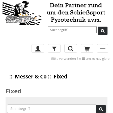
Toggl
navig
Bitte verwenden Sie
um zu navigieren.
::
Messer & Co
:: Fixed
Fixed