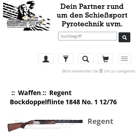
Toggl
navig
Bitte verwenden Sie
um zu navigieren.
::
Waffen
:: Regent
Bockdoppelflinte 1848 No. 1 12/76
Regent