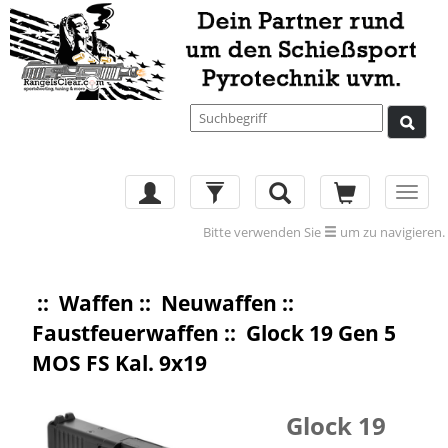
Toggl
navig
Bitte verwenden Sie
um zu navigieren.
::
Waffen
::
Neuwaffen
::
Faustfeuerwaffen
:: Glock 19 Gen 5
MOS FS Kal. 9x19
Glock 19