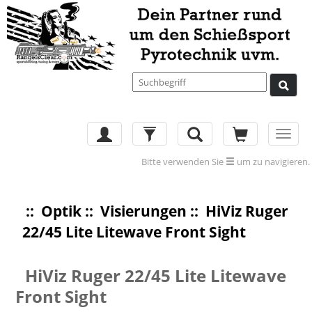
Toggl
navig
Bitte verwenden Sie
um zu navigieren.
::
Optik
::
Visierungen
:: HiViz Ruger
22/45 Lite Litewave Front Sight
HiViz Ruger 22/45 Lite Litewave
Front Sight